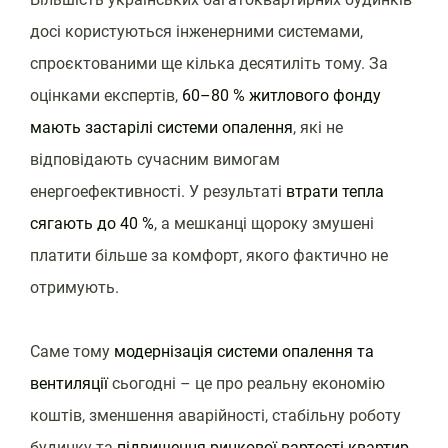
досі користуються інженерними системами,
спроєктованими ще кілька десятиліть тому. За
оцінками експертів,
60–80 % житлового фонду
мають застарілі системи опалення
, які не
відповідають сучасним вимогам
енергоефективності. У результаті
втрати тепла
сягають до 40 %
, а мешканці щороку змушені
платити більше за комфорт, якого фактично не
отримують.
Саме тому
модернізація системи опалення та
вентиляції
сьогодні – це про реальну економію
коштів, зменшення аварійності, стабільну роботу
будинку та
підвищення ринкової вартості квартир
.