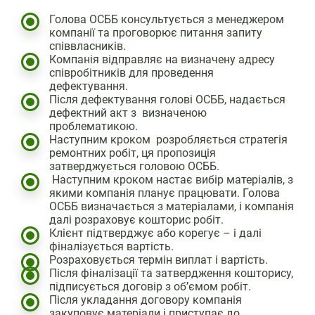
Голова ОСББ консультується з менеджером
компанії та проговорює питання запиту
співвласників.
Компанія відправляє на визначену адресу
співробітників для проведення
дефектування.
Після дефектування голові ОСББ, надається
дефектний акт з визначеною
проблематикою.
Наступним кроком розробляється стратегія
ремонтних робіт, ця пропозиція
затверджується головою ОСББ.
Наступним кроком настає вибір матеріалів, з
якими компанія планує працювати. Голова
ОСББ визначається з матеріалами, і компанія
далі розраховує кошторис робіт.
Клієнт підтверджує або корегує – і далі
фіналізується вартість.
Розраховується термін виплат і вартість.
Після фіналізації та затвердження кошторису,
підписується договір з об’ємом робіт.
Після укладання договору компанія
закуповує матеріали і приступає до