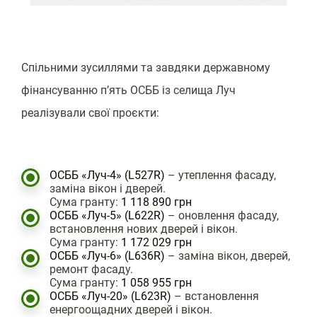
Спільними зусиллями та завдяки державному
фінансуванню п’ять ОСББ із селища Луч
реалізували свої проєкти:
ОСББ «Луч-4» (L527R)
– утеплення фасаду,
заміна вікон і дверей.
Сума гранту:
1 118 890 грн
ОСББ «Луч-5» (L622R)
– оновлення фасаду,
встановлення нових дверей і вікон.
Сума гранту:
1 172 029 грн
ОСББ «Луч-6» (L636R)
– заміна вікон, дверей,
ремонт фасаду.
Сума гранту:
1 058 955 грн
ОСББ «Луч-20» (L623R)
– встановлення
енергоощадних дверей і вікон.