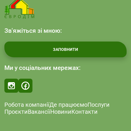
Зв'яжіться зі мною:
ЗАПОВНИТИ
Ми у соціальних мережах:
Робота компанії
Де працюємо
Послуги
Проєкти
Вакансії
Новини
Контакти